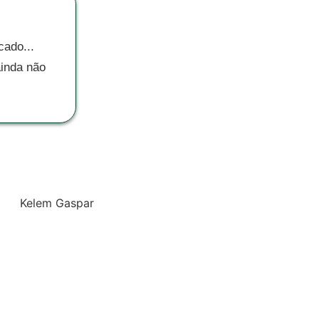
cado...
ainda não