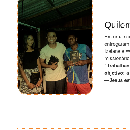
Quilo
Em uma noi
entregaram 
Izaiane e 
missionário
"Trabalha
objetivo: 
—Jesus est