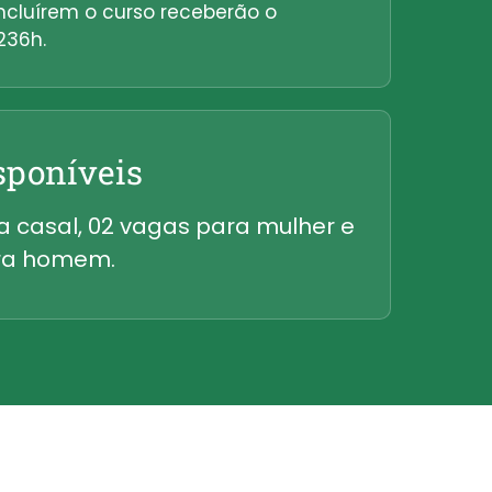
ncluírem o curso receberão o
236h.
sponíveis
a casal, 02 vagas para mulher e
ra homem.