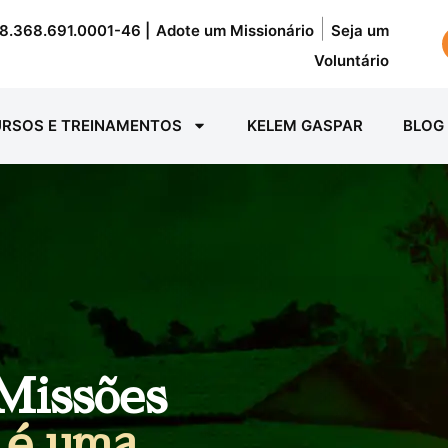
|
8.368.691.0001-46 |
Adote um Missionário
Seja um
Voluntário
RSOS E TREINAMENTOS
KELEM GASPAR
BLOG
Missões
s
é uma