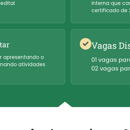
edital
interna que co
certificado de 
tar
Vagas Di
lar apresentando o
01 vagas par
omando atividades
02 vagas pa