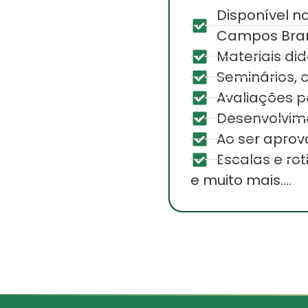
Disponível n
Campos Bran
Materiais did
Seminários, 
Avaliações p
Desenvolvim
Ao ser aprov
Escalas e ro
e muito mais....