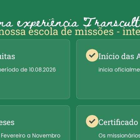
a experiência Transcult
ossa escola de missões - int
uitas
Início das 
período de 10.08.2026
inicia oficialme
eses
Certificado
Fevereiro a Novembro
Os missionári