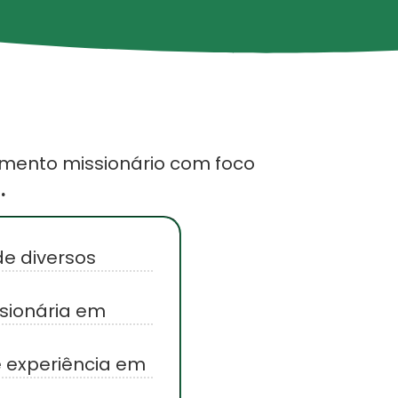
amento missionário com foco
.
e diversos
ssionária em
e experiência em