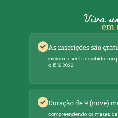
Viva um
em n
As inscrições são grat
iniciam e serão recebidas no 
a 15.10.2026.
Duração de 9 (nove) m
compreendendo os meses de 