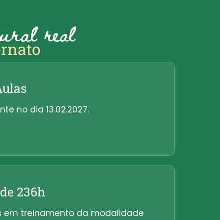
ural real
ernato
Aulas
nte no dia 13.02.2027.
 de 236h
os em treinamento da modalidade